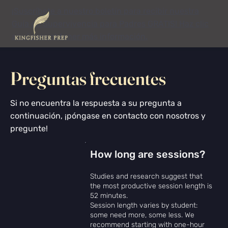
¡Suscríbete a nuestro boletín para recibir nuestra
Guía de Supervivencia para Padres GRATIS! Haz clic
aquí para obtener más información.
Preguntas frecuentes
Si no encuentra la respuesta a su pregunta a
continuación, ¡póngase en contacto con nosotros y
pregunte!
How long are sessions?
Studies and research
suggest that
the most productive session length is
52 minutes.
Session length varies by student:
some need more, some less. We
recommend starting with one-hour