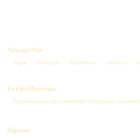
Navegar Por
Hogar
Acerca de
Testimonios
Contacto
B
Lo Que Hacemos
Asesoramiento para solicitudes de admisión universita
Síganos